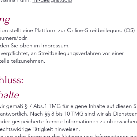
 Marina Furin,
mf-designstudio
ung
n stellt eine Plattform zur Online-Streitbeilegung (OS) 
sumers/odr.
nden Sie oben im Impressum.
 verpflichtet, an Streitbeilegungsverfahren vor einer
elle teilzunehmen.
hluss:
halte
wir gemäß § 7 Abs.1 TMG für eigene Inhalte auf diesen 
ntwortlich. Nach §§ 8 bis 10 TMG sind wir als Dienstean
te oder gespeicherte fremde Informationen zu überwach
rechtswidrige Tätigkeit hinweisen.
ernung oder Sperrung der Nutzung von Informationen n