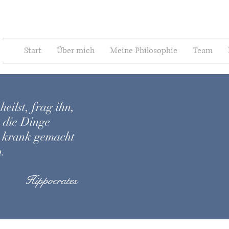
Start
Über mich
Meine Philosophie
Team
eilst, frag ihn,
t, die Dinge
n krank gemacht
.
Hippocrates