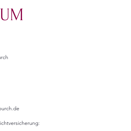
SUM
urch
burch.de
ichtversicherung: