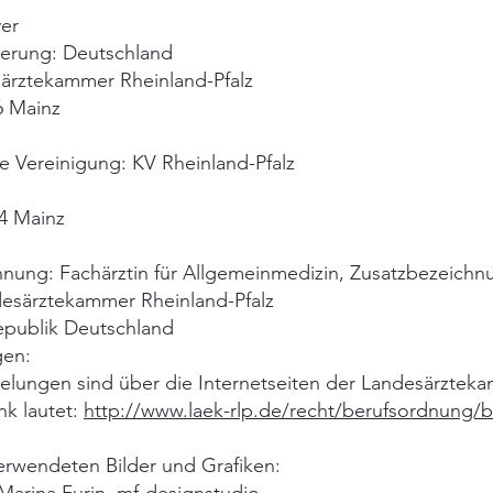
ver
herung: Deutschland
ärztekammer Rheinland-Pfalz
6 Mainz
e Vereinigung: KV Rheinland-Pfalz
24 Mainz
hnung: Fachärztin für Allgemeinmedizin, Zusatzbezeichn
esärztekammer Rheinland-Pfalz
epublik Deutschland
gen:
gelungen sind über die Internetseiten der Landesärztek
nk lautet:
http://www.laek-rlp.de/recht/berufsordnung/
erwendeten Bilder und Grafiken: