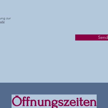
ung zur
utz
Send
Öffnungszeiten